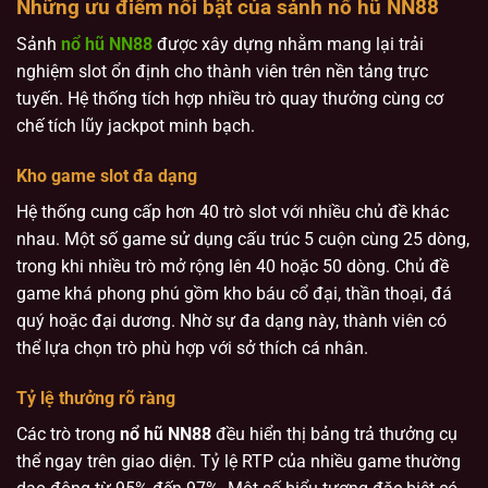
Những ưu điểm nổi bật của sảnh nổ hũ NN88
Sảnh
nổ hũ NN88
được xây dựng nhằm mang lại trải
nghiệm slot ổn định cho thành viên trên nền tảng trực
tuyến. Hệ thống tích hợp nhiều trò quay thưởng cùng cơ
chế tích lũy jackpot minh bạch.
Kho game slot đa dạng
Hệ thống cung cấp hơn 40 trò slot với nhiều chủ đề khác
nhau. Một số game sử dụng cấu trúc 5 cuộn cùng 25 dòng,
trong khi nhiều trò mở rộng lên 40 hoặc 50 dòng. Chủ đề
game khá phong phú gồm kho báu cổ đại, thần thoại, đá
quý hoặc đại dương. Nhờ sự đa dạng này, thành viên có
thể lựa chọn trò phù hợp với sở thích cá nhân.
Tỷ lệ thưởng rõ ràng
Các trò trong
nổ hũ NN88
đều hiển thị bảng trả thưởng cụ
thể ngay trên giao diện. Tỷ lệ RTP của nhiều game thường