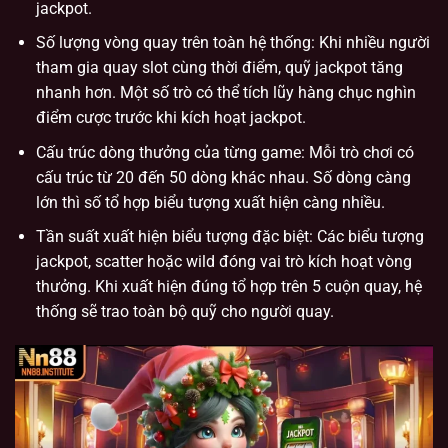
jackpot.
Số lượng vòng quay trên toàn hệ thống: Khi nhiều người
tham gia quay slot cùng thời điểm, quỹ jackpot tăng
nhanh hơn. Một số trò có thể tích lũy hàng chục nghìn
điểm cược trước khi kích hoạt jackpot.
Cấu trúc dòng thưởng của từng game: Mỗi trò chơi có
cấu trúc từ 20 đến 50 dòng khác nhau. Số dòng càng
lớn thì số tổ hợp biểu tượng xuất hiện càng nhiều.
Tần suất xuất hiện biểu tượng đặc biệt: Các biểu tượng
jackpot, scatter hoặc wild đóng vai trò kích hoạt vòng
thưởng. Khi xuất hiện đúng tổ hợp trên 5 cuộn quay, hệ
thống sẽ trao toàn bộ quỹ cho người quay.