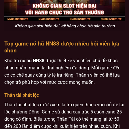
Không gian slot hiện đại với hàng chục trò săn thưởng
Top game nổ hũ NN88 được nhiều hội viên lựa
chọn
Kho trò
nổ hũ NN88
được thiết kế với nhiều chủ đề khác
nhau nhằm mang lại trải nghiệm đa dạng. Mỗi game đều
có cơ chế quay cùng tỷ lệ trả riêng. Thành viên có thể lựa
chọn trò phù hợp với mức cược mong muốn.
Thần tài phát lộc
Thần tài phát lộc được xem là trò quen thuộc với chủ đề tài
lộc phương Đông. Game sử dụng cấu trúc 5 cuộn cùng 25
dòng cố định. Biểu tượng Thần Tài có thể mang lại từ 50
đến 200 lần điểm cược khi xuất hiện trên nhiều cuộn. Khi