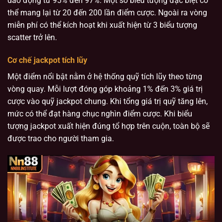
dao động từ 95% đến 97%. Một số biểu tượng đặc biệt có
thể mang lại từ 20 đến 200 lần điểm cược. Ngoài ra vòng
miễn phí có thể kích hoạt khi xuất hiện từ 3 biểu tượng
scatter trở lên.
Cơ chế jackpot tích lũy
Một điểm nổi bật nằm ở hệ thống quỹ tích lũy theo từng
vòng quay. Mỗi lượt đóng góp khoảng 1% đến 3% giá trị
cược vào quỹ jackpot chung. Khi tổng giá trị quỹ tăng lên,
mức có thể đạt hàng chục nghìn điểm cược. Khi biểu
tượng jackpot xuất hiện đúng tổ hợp trên cuộn, toàn bộ sẽ
được trao cho người tham gia.