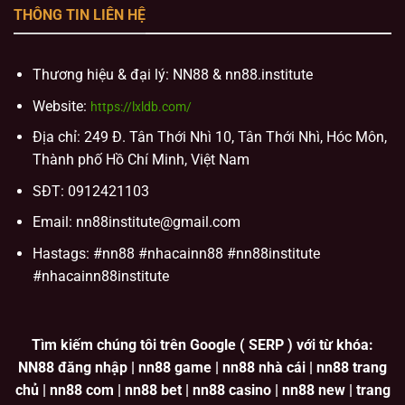
THÔNG TIN LIÊN HỆ
Thương hiệu & đại lý: NN88 & nn88.institute
Website:
https://lxldb.com/
Địa chỉ: 249 Đ. Tân Thới Nhì 10, Tân Thới Nhì, Hóc Môn,
Thành phố Hồ Chí Minh, Việt Nam
SĐT: 0912421103
Email:
nn88institute@gmail.com
Hastags: #nn88 #nhacainn88 #nn88institute
#nhacainn88institute
Tìm kiếm chúng tôi trên Google ( SERP ) với từ khóa:
NN88 đăng nhập | nn88 game | nn88 nhà cái | nn88 trang
chủ | nn88 com | nn88 bet | nn88 casino |
nn88 new | trang