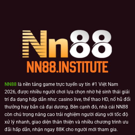
NN88
là nền tảng game trực tuyến uy tín #1 Việt Nam
2026, được nhiều người chơi lựa chọn nhờ hệ sinh thái giải
trí đa dạng hấp dẫn như: casino live, thể thao HD, nổ hũ đổi
thưởng hay bắn cá đại dương. Bên cạnh đó, nhà cái NN88
còn chú trọng nâng cao trải nghiệm người dùng với tốc độ
xử lý nhanh, giao diện thân thiện và nhiều chương trình ưu
đãi hấp dẫn, nhận ngay 88K cho người mới tham gia.