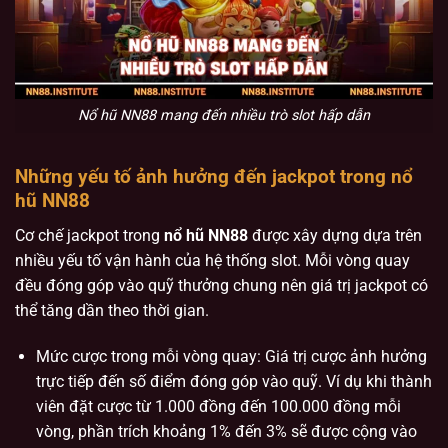
Nổ hũ NN88 mang đến nhiều trò slot hấp dẫn
Những yếu tố ảnh hưởng đến jackpot trong nổ
hũ NN88
Cơ chế jackpot trong
nổ hũ NN88
được xây dựng dựa trên
nhiều yếu tố vận hành của hệ thống slot. Mỗi vòng quay
đều đóng góp vào quỹ thưởng chung nên giá trị jackpot có
thể tăng dần theo thời gian.
Mức cược trong mỗi vòng quay: Giá trị cược ảnh hưởng
trực tiếp đến số điểm đóng góp vào quỹ. Ví dụ khi thành
viên đặt cược từ 1.000 đồng đến 100.000 đồng mỗi
vòng, phần trích khoảng 1% đến 3% sẽ được cộng vào