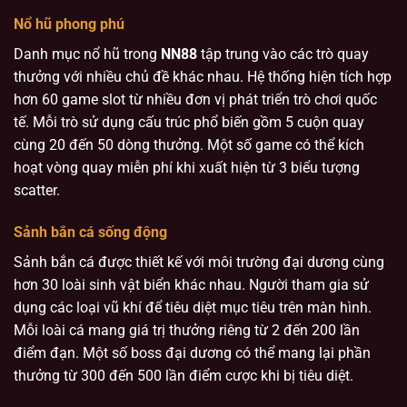
Nổ hũ phong phú
Danh mục nổ hũ trong
NN88
tập trung vào các trò quay
thưởng với nhiều chủ đề khác nhau. Hệ thống hiện tích hợp
hơn 60 game slot từ nhiều đơn vị phát triển trò chơi quốc
tế. Mỗi trò sử dụng cấu trúc phổ biến gồm 5 cuộn quay
cùng 20 đến 50 dòng thưởng. Một số game có thể kích
hoạt vòng quay miễn phí khi xuất hiện từ 3 biểu tượng
scatter.
Sảnh bắn cá sống động
Sảnh bắn cá được thiết kế với môi trường đại dương cùng
hơn 30 loài sinh vật biển khác nhau. Người tham gia sử
dụng các loại vũ khí để tiêu diệt mục tiêu trên màn hình.
Mỗi loài cá mang giá trị thưởng riêng từ 2 đến 200 lần
điểm đạn. Một số boss đại dương có thể mang lại phần
thưởng từ 300 đến 500 lần điểm cược khi bị tiêu diệt.