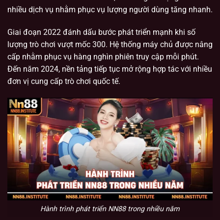
nhiều dịch vụ nhằm phục vụ lượng người dùng tăng nhanh.
Giai đoạn 2022 đánh dấu bước phát triển mạnh khi số
lượng trò chơi vượt mốc 300. Hệ thống máy chủ được nâng
cấp nhằm phục vụ hàng nghìn phiên truy cập mỗi phút.
Đến năm 2024, nền tảng tiếp tục mở rộng hợp tác với nhiều
đơn vị cung cấp trò chơi quốc tế.
Hành trình phát triển NN88 trong nhiều năm