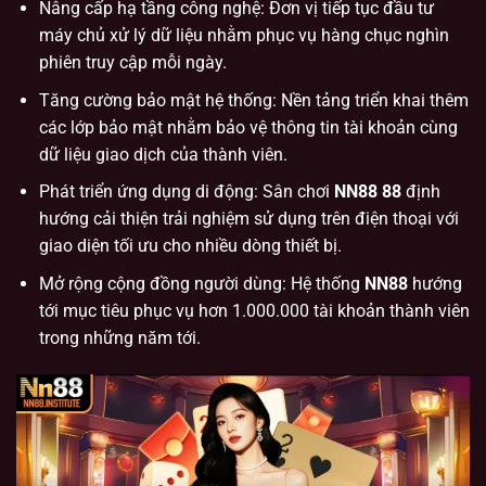
Nâng cấp hạ tầng công nghệ: Đơn vị tiếp tục đầu tư
máy chủ xử lý dữ liệu nhằm phục vụ hàng chục nghìn
phiên truy cập mỗi ngày.
Tăng cường bảo mật hệ thống: Nền tảng triển khai thêm
các lớp bảo mật nhằm bảo vệ thông tin tài khoản cùng
dữ liệu giao dịch của thành viên.
Phát triển ứng dụng di động: Sân chơi
NN88 88
định
hướng cải thiện trải nghiệm sử dụng trên điện thoại với
giao diện tối ưu cho nhiều dòng thiết bị.
Mở rộng cộng đồng người dùng: Hệ thống
NN88
hướng
tới mục tiêu phục vụ hơn 1.000.000 tài khoản thành viên
trong những năm tới.