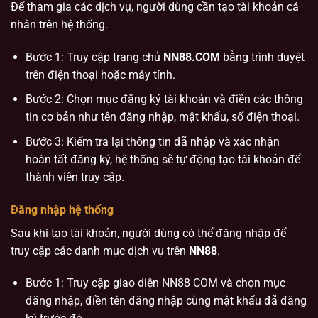
Để tham gia các dịch vụ, người dùng cần tạo tài khoản cá
nhân trên hệ thống.
Bước 1: Truy cập trang chủ
NN88.COM
bằng trình duyệt
trên điện thoại hoặc máy tính.
Bước 2: Chọn mục đăng ký tài khoản và điền các thông
tin cơ bản như tên đăng nhập, mật khẩu, số điện thoại.
Bước 3: Kiểm tra lại thông tin đã nhập và xác nhận
hoàn tất đăng ký, hệ thống sẽ tự động tạo tài khoản để
thành viên truy cập.
Đăng nhập hệ thống
Sau khi tạo tài khoản, người dùng có thể đăng nhập để
truy cập các danh mục dịch vụ trên
NN88
.
Bước 1: Truy cập giao diện NN88 COM
và chọn mục
đăng nhập, điền tên đăng nhập cùng mật khẩu đã đăng