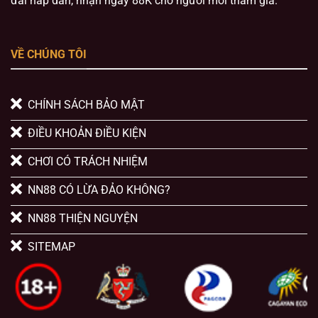
đãi hấp dẫn, nhận ngay 88K cho người mới tham gia.
VỀ CHÚNG TÔI
CHÍNH SÁCH BẢO MẬT
ĐIỀU KHOẢN ĐIỀU KIỆN
CHƠI CÓ TRÁCH NHIỆM
NN88 CÓ LỪA ĐẢO KHÔNG?
NN88 THIỆN NGUYỆN
SITEMAP