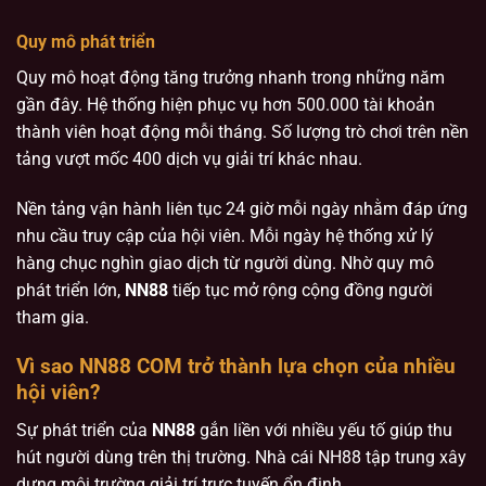
Quy mô phát triển
Quy mô hoạt động tăng trưởng nhanh trong những năm
gần đây. Hệ thống hiện phục vụ hơn 500.000 tài khoản
thành viên hoạt động mỗi tháng. Số lượng trò chơi trên nền
tảng vượt mốc 400 dịch vụ giải trí khác nhau.
Nền tảng vận hành liên tục 24 giờ mỗi ngày nhằm đáp ứng
nhu cầu truy cập của hội viên. Mỗi ngày hệ thống xử lý
hàng chục nghìn giao dịch từ người dùng. Nhờ quy mô
phát triển lớn,
NN88
tiếp tục mở rộng cộng đồng người
tham gia.
Vì sao NN88 COM trở thành lựa chọn của nhiều
hội viên?
Sự phát triển của
NN88
gắn liền với nhiều yếu tố giúp thu
hút người dùng trên thị trường. Nhà cái NH88 tập trung xây
dựng môi trường giải trí trực tuyến ổn định.