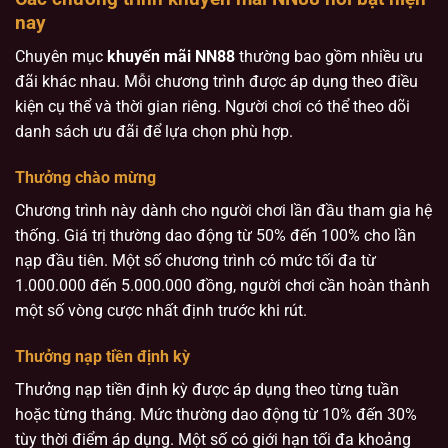
nay
Chuyên mục
khuyến mãi NN88
thường bao gồm nhiều ưu
đãi khác nhau. Mỗi chương trình được áp dụng theo điều
kiện cụ thể và thời gian riêng. Người chơi có thể theo dõi
danh sách ưu đãi để lựa chọn phù hợp.
Thưởng chào mừng
Chương trình này dành cho người chơi lần đầu tham gia hệ
thống. Giá trị thường dao động từ 50% đến 100% cho lần
nạp đầu tiên. Một số chương trình có mức tối đa từ
1.000.000 đến 5.000.000 đồng, người chơi cần hoàn thành
một số vòng cược nhất định trước khi rút.
Thưởng nạp tiền định kỳ
Thưởng nạp tiền định kỳ được áp dụng theo từng tuần
hoặc từng tháng. Mức thường dao động từ 10% đến 30%
tùy thời điểm áp dụng. Một số có giới hạn tối đa khoảng