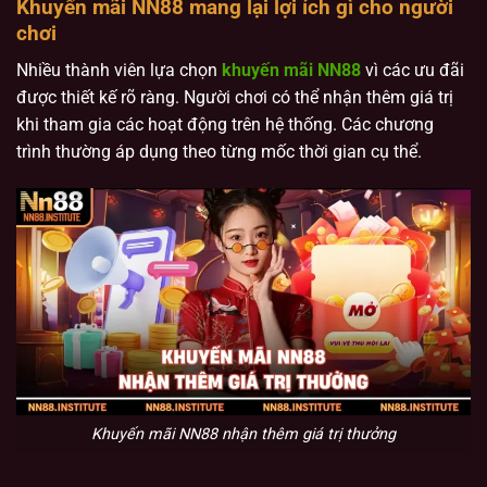
Khuyến mãi NN88 mang lại lợi ích gì cho người
chơi
Nhiều thành viên lựa chọn
khuyến mãi NN88
vì các ưu đãi
được thiết kế rõ ràng. Người chơi có thể nhận thêm giá trị
khi tham gia các hoạt động trên hệ thống. Các chương
trình thường áp dụng theo từng mốc thời gian cụ thể.
Khuyến mãi NN88 nhận thêm giá trị thưởng