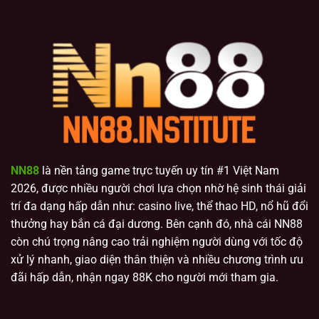
NN88
là nền tảng game trực tuyến uy tín #1 Việt Nam
2026, được nhiều người chơi lựa chọn nhờ hệ sinh thái giải
trí đa dạng hấp dẫn như: casino live, thể thao HD, nổ hũ đổi
thưởng hay bắn cá đại dương. Bên cạnh đó, nhà cái NN88
còn chú trọng nâng cao trải nghiệm người dùng với tốc độ
xử lý nhanh, giao diện thân thiện và nhiều chương trình ưu
đãi hấp dẫn, nhận ngay 88K cho người mới tham gia.