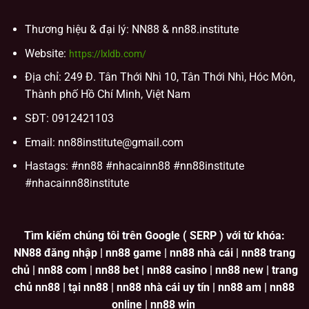
Thương hiệu & đại lý: NN88 & nn88.institute
Website:
https://lxldb.com/
Địa chỉ: 249 Đ. Tân Thới Nhì 10, Tân Thới Nhì, Hóc Môn,
Thành phố Hồ Chí Minh, Việt Nam
SĐT: 0912421103
Email:
nn88institute@gmail.com
Hastags: #nn88 #nhacainn88 #nn88institute
#nhacainn88institute
Tìm kiếm chúng tôi trên Google ( SERP ) với từ khóa:
NN88 đăng nhập | nn88 game | nn88 nhà cái | nn88 trang
chủ | nn88 com | nn88 bet | nn88 casino |
nn88 new | trang
chủ nn88 | tại nn88 | nn88 nhà cái uy tín | nn88 am | nn88
online | nn88 win