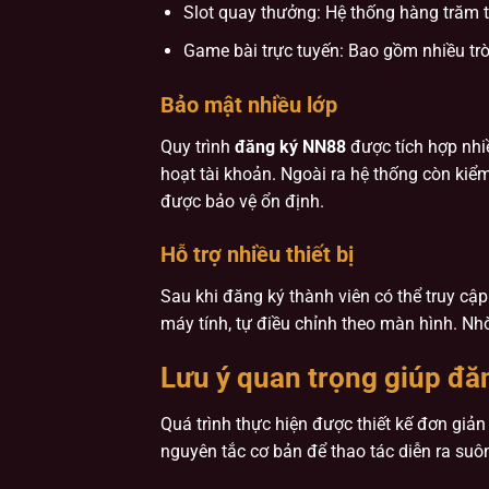
Slot quay thưởng: Hệ thống hàng trăm t
Game bài trực tuyến: Bao gồm nhiều trò 
Bảo mật nhiều lớp
Quy trình
đăng ký NN88
được tích hợp nhi
hoạt tài khoản. Ngoài ra hệ thống còn kiểm
được bảo vệ ổn định.
Hỗ trợ nhiều thiết bị
Sau khi đăng ký thành viên có thể truy cập
máy tính, tự điều chỉnh theo màn hình. Nhờ
Lưu ý quan trọng giúp đă
Quá trình thực hiện được thiết kế đơn giản
nguyên tắc cơ bản để thao tác diễn ra suôn