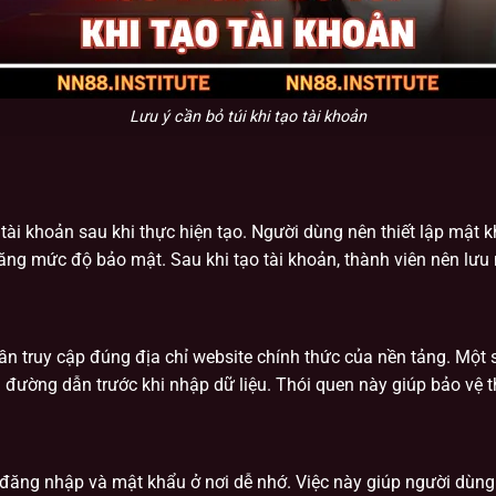
Lưu ý cần bỏ túi khi tạo tài khoản
tài khoản sau khi thực hiện tạo. Người dùng nên thiết lập mật k
ăng mức độ bảo mật. Sau khi tạo tài khoản, thành viên nên lưu 
ần truy cập đúng địa chỉ website chính thức của nền tảng. Một
 đường dẫn trước khi nhập dữ liệu. Thói quen này giúp bảo vệ t
 đăng nhập và mật khẩu ở nơi dễ nhớ. Việc này giúp người dùng t