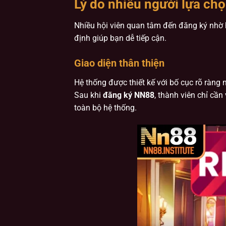
Lý do nhiều người lựa ch
Nhiều hội viên quan tâm đến đăng ký nhờ h
định giúp bạn dễ tiếp cận.
Giao diện thân thiện
Hệ thống được thiết kế với bố cục rõ ràng
Sau khi
đăng ký NN88
, thành viên chỉ cầ
toàn bộ hệ thống.