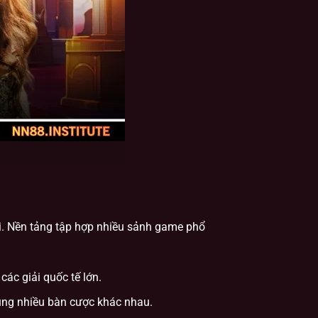
cái. Nền tảng tập hợp nhiều sảnh game phổ
ác giải quốc tế lớn.
 cùng nhiều bàn cược khác nhau.