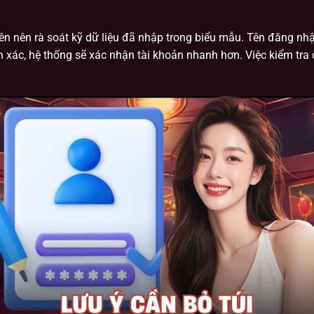
iên nên rà soát kỹ dữ liệu đã nhập trong biểu mẫu. Tên đăng nhậ
nh xác, hệ thống sẽ xác nhận tài khoản nhanh hơn. Việc kiểm tra 