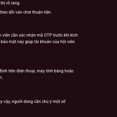
hị rõ ràng.
heo dõi ván chơi thuận tiện.
 viên cần xác nhận mã OTP trước khi kích
ế bảo mật này giúp tài khoản của hội viên
định trên điện thoại, máy tính bảng hoặc
n.
Tuy vậy, người dùng cần chú ý một số