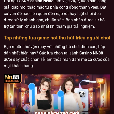
Đội ngũ CSKH
casino NN88
làm việc 24/7, luôn sẵn sàng
giải đáp mọi thắc mắc từ phía cộng đồng thành viên. Bất
cứ vấn đề nào liên quan đến nạp rút hay luật chơi đều
được xử lý nhanh gọn, chuẩn xác. Bạn nhận được sự hỗ
trợ tận tình, chu đáo nhất khi tham gia trải nghiệm.
Top những tựa game hot thu hút triệu người chơi
Bạn muốn thử vận may với những trò chơi đỉnh cao, hấp
dẫn nhất hiện nay? Các lựa chọn tai sảnh
Casino NN88
dưới đây chắc chắn sẽ làm thỏa mãn đam mê cá cược của
mọi khách hàng.