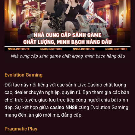
Nhà cung cấp sảnh game chất lượng, minh bạch hàng đầu
Evolution Gaming
Đối tác này nổi tiếng với các sảnh Live Casino chất lượng
cao, dealer chuyên nghiệp, quyến rũ. Bạn tham gia các bàn
chơi trực tuyến, giao lưu trực tiếp cùng người chia bài xinh
đẹp. Sự kết hợp giữa
casino NN88
cùng Evolution Gaming
mang đến làn gió mới mẻ, đẳng cấp.
Pragmatic Play