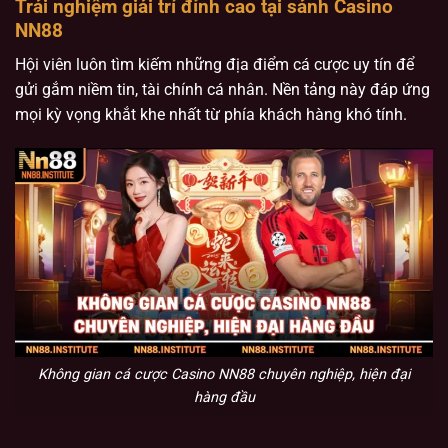
Trải nghiệm giải trí đỉnh cao tại sảnh Casino
NN88
Hội viên luôn tìm kiếm những địa điểm cá cược uy tín để
gửi gắm niềm tin, tài chính cá nhân. Nền tảng này đáp ứng
mọi kỳ vọng khắt khe nhất từ phía khách hàng khó tính.
Không gian cá cược Casino NN88 chuyên nghiệp, hiện đại
hàng đầu